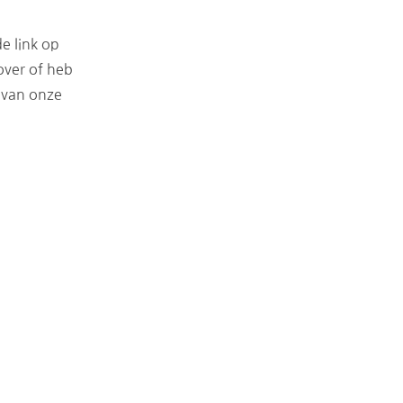
!
de link op
over of heb
 van onze