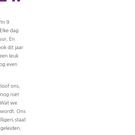
t/m 9
Elke dag
uur. En
ok dit jaar
een leuk
nog even
eloof ons,
nog niet
. Wat we
f wordt. Ons
ligers staat
egeleiden.