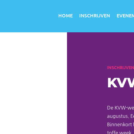
HOME
INSCHRIJVEN
EVENE
INSCHRIJVE
KV
De KVW-week
augustus. Ee
Binnenkort 
toffe week.