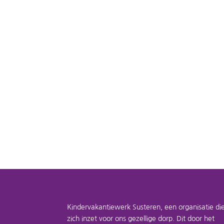
KVW 2024Bekijk de bewaarfolder KVW 2025!De 
Bibi. Elke dag zijn we van de partij van 09.00..
Kindervakantiewerk Susteren, een organisatie di
zich inzet voor ons gezellige dorp. Dit door het