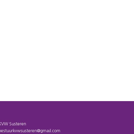
 Het avontuur van Toffe Tim en Briljante
KVW Susteren
bestuurkvwsusteren@gmail.com