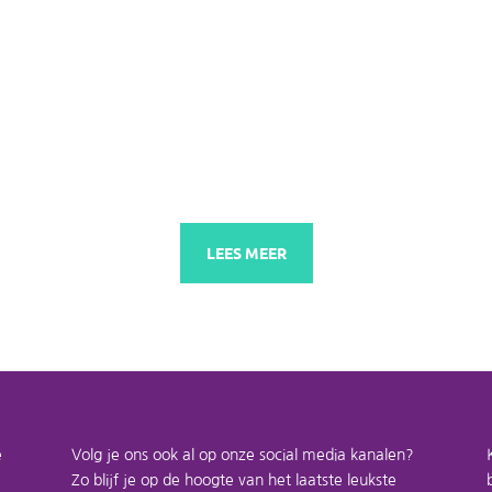
KVW-week vindt dit jaar plaats van 4 t/m 8 augustus met het thema:
.
LEES MEER
e
Volg je ons ook al op onze social media kanalen?
Zo blijf je op de hoogte van het laatste leukste