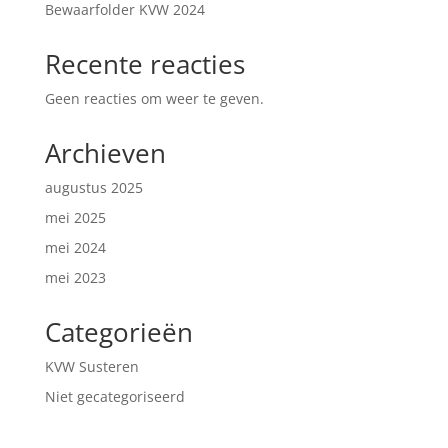
Bewaarfolder KVW 2024
Recente reacties
Geen reacties om weer te geven.
Archieven
augustus 2025
mei 2025
mei 2024
mei 2023
Categorieën
KVW Susteren
Niet gecategoriseerd