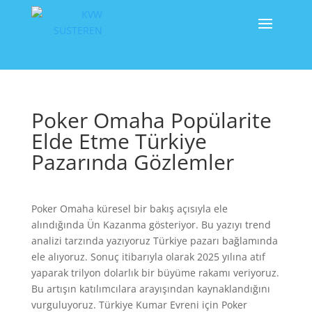
Poker Omaha Popülarite
Elde Etme Türkiye
Pazarında Gözlemler
Poker Omaha küresel bir bakış açısıyla ele
alındığında Ün Kazanma gösteriyor. Bu yazıyı trend
analizi tarzında yazıyoruz Türkiye pazarı bağlamında
ele alıyoruz. Sonuç itibarıyla olarak 2025 yılına atıf
yaparak trilyon dolarlık bir büyüme rakamı veriyoruz.
Bu artışın katılımcılara arayışından kaynaklandığını
vurguluyoruz. Türkiye Kumar Evreni için Poker