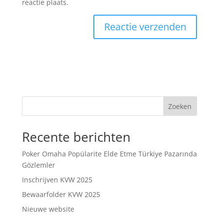
reactie plaats.
Zoeken
Recente berichten
Poker Omaha Popülarite Elde Etme Türkiye Pazarında
Gözlemler
Inschrijven KVW 2025
Bewaarfolder KVW 2025
Nieuwe website